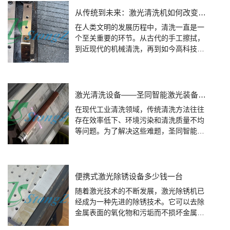
从传统到未来：激光清洗机如何改变我们的清洗方式
在人类文明的发展历程中，清洗一直是一
个至关重要的环节。从古代的手工擦拭，
到近现代的机械清洗，再到如今高科技引
领的自动化清洗，清洗方式随着科技的进
步而不断演变。其中，激光清洗机的出
现，无疑为这一领域带来了革命性的变
化。本文将探讨激光清洗机如何从传统清
激光清洗设备——圣同智能激光装备集团引领创新清洗技术
洗方式中脱颖而出，以及它如何改变并优
在现代工业清洗领域，传统清洗方法往往
化我们的清洗方式。
存在效率低下、环境污染和清洗质量不均
等问题。为了解决这些难题，圣同智能激
光装备集团凭借前沿的激光技术和丰富的
行业经验，推出了全新的激光清洗设备，
为您带来前所未有的清洗体验。
便携式激光除锈设备多少钱一台
随着激光技术的不断发展，激光除锈机已
经成为一种先进的除锈技术。它可以去除
金属表面的氧化物和污垢而不损坏金属表
面，具有高效，环保，安全的优点。