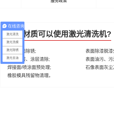
服务政策
在线咨询
哪些材质可以使用激光清洗机?
激光清洗
激光洗模
激光除锈
金属表面除锈;
表面除漆脱漆
激光去油
表面镀层、涂层清除;
表面油污、污
焊接面/喷涂面预处理;
石像表面灰尘
橡胶模具残留物清理。