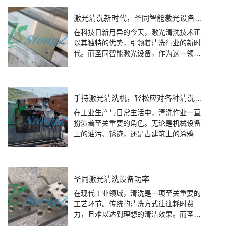
激光清洗新时代，圣同智能激光设备让工作更高效
在科技日新月异的今天，激光清洗技术正
以其独特的优势，引领着清洗行业的新时
代。而圣同智能激光设备，作为这一领域
的佼佼者，更是以高效、精准、环保的特
点，为众多行业的工作带来了革命性的改
变。
手持激光清洗机，轻松应对各种清洗难题
在工业生产与日常生活中，清洗作业一直
扮演着至关重要的角色。无论是机械设备
上的油污、锈迹，还是古建筑上的涂鸦、
污渍，清洗工作不仅关乎美观，更涉及到
设备的正常运行与文物的保护。然而，传
统清洗方式往往存在效率低、成本高、对
基材损伤大等问题。近年来，随着科技的
圣同激光清洗设备功率
进步，手持激光清洗机以其高效、环保、
在现代工业领域，清洗是一项至关重要的
无损的优势，逐渐成为了解决各类清洗难
工艺环节。传统的清洗方式往往耗时费
题的新选择。
力，且难以达到理想的清洁效果。而圣同
激光清洗设备，以其独特的清洗原理和高