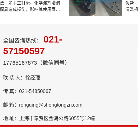
法，如手工打磨、化学溶剂浸泡
优势
模具造成损伤，影响其使用寿
清洗
光洗模机凭借其高效、精准、环
洗提供了理想的解决方案。
021-
全国咨询热线：
57150597
17765167873（微信同号）
联 系 人：徐经理
传 真：021-54850067
邮 箱：rongqing@shengtongzn.com
地 址：上海市奉贤区金海公路6055号12幢