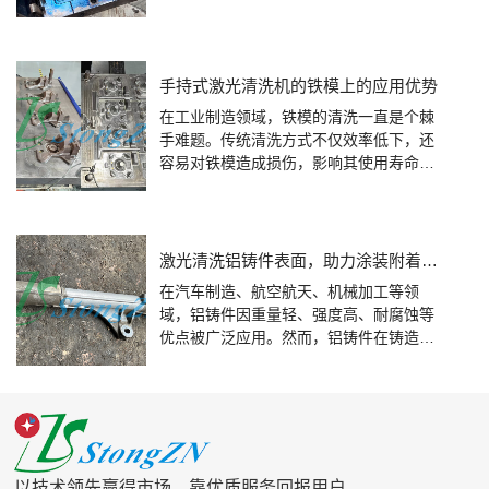
题。随着科技的不断进步，激光清洗技术
高效、环保、无损的清洗技术来满足其日
逐渐成为橡胶制品行业的理想选择。圣同
益增长的清洗需求。
智能激光作为激光清洗机领域的领先者，
其激光洗模机在橡胶制品行业的清洗应用
手持式激光清洗机的铁模上的应用优势
中，展现出了显著的优势和卓越的性能，
在工业制造领域，铁模的清洗一直是个棘
为行业带来了全新的解决方案。
手难题。传统清洗方式不仅效率低下，还
容易对铁模造成损伤，影响其使用寿命和
精度。手持式激光清洗机的出现，为铁模
清洗带来了全新的解决方案，成为众多企
业的理想选择。圣同智能激光作为激光清
洗技术的领航者，其手持式激光清洗机在
激光清洗铝铸件表面，助力涂装附着力提升
铁模清洗领域展现出卓越的应用优势。
在汽车制造、航空航天、机械加工等领
域，铝铸件因重量轻、强度高、耐腐蚀等
优点被广泛应用。然而，铝铸件在铸造、
机加工及热处理过程中，表面会沾染多种
污染物，这严重影响了后续涂装工艺的质
量。传统的铝铸件表面清洗方式存在诸多
不足，难以满足现代工业对铝铸件表面处
理的高要求。圣同智能激光通过不断的创
新和研发，推出了激光清洗铝铸件表面的
以技术领先赢得市场、靠优质服务回报用户