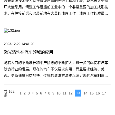
激光清洗技术作为助推智能制造的先进工具和手段，现已被大型船
厂大量采用。清洗工作是船舶工业中的一个非常重要的加工成形技
术，在焊接前后和涂装前均有大量的清理工作。清理工作的质量也
在一定程度上决定了焊接和涂装质量。【更多】
2023-12-29 14:41:26
激光清洗在汽车领域的应用
随着人口的不断增长和中产阶级的不断扩大，进一步的驱使着汽车
制造行业的发展。现在的汽车不仅要求实用，而且要求经济、美
观。更新速度日益加快。传统的清洗方法难以满足现代汽车制造业
精细清洗、环保清洗、低成本清洗的需要。【更多】
共 162
1
2
3
4
5
6
7
8
9
10
11
12
13
14
15
16
17
条