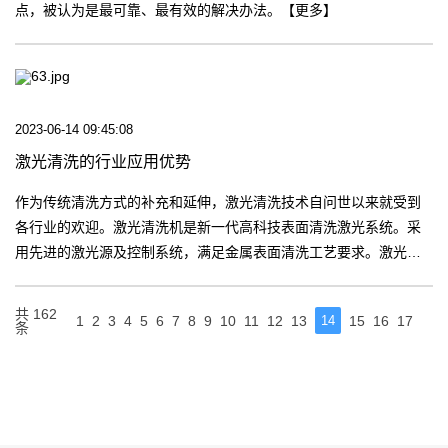
点，被认为是最可靠、最有效的解决办法。【更多】
2023-06-14 09:45:08
激光清洗的行业应用优势
作为传统清洗方式的补充和延伸，激光清洗技术自问世以来就受到
各行业的欢迎。激光清洗机是新一代高科技表面清洗激光系统。采
用先进的激光源及控制系统，满足金属表面清洗工艺要求。激光清
洗机广泛应用于各个行业，如汽车零部件、橡胶模具、高端机床、
导轨、环保设备等行业。【更多】
共 162
1
2
3
4
5
6
7
8
9
10
11
12
13
14
15
16
17
条