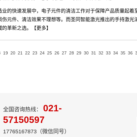
造业的快速发展中，电子元件的清洁工作对于保障产品质量起着
损伤元件、清洁效果不理想等。而圣同智能激光推出的手持激光
域的革新之选。【更多】
8
19
20
21
22
23
24
25
26
27
28
29
30
31
32
33
34
35
36
021-
全国咨询热线：
57150597
17765167873（微信同号）